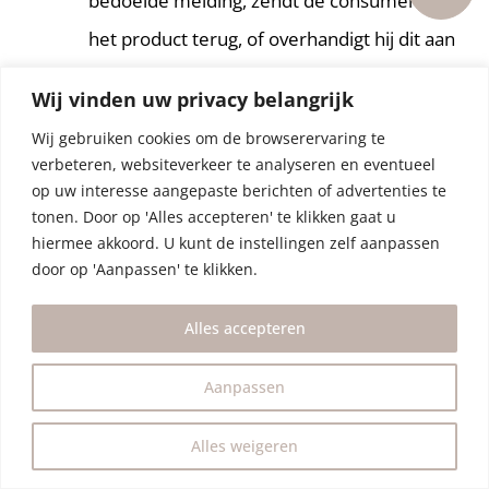
bedoelde melding, zendt de consument
het product terug, of overhandigt hij dit aan
(een gemachtigde van) de ondernemer. Dit
Wij vinden uw privacy belangrijk
hoeft niet als de ondernemer heeft
Wij gebruiken cookies om de browserervaring te
aangeboden het product zelf af te halen.
verbeteren, websiteverkeer te analyseren en eventueel
De consument heeft de terugzendtermijn
op uw interesse aangepaste berichten of advertenties te
tonen. Door op 'Alles accepteren' te klikken gaat u
in elk geval in acht genomen als hij het
hiermee akkoord. U kunt de instellingen zelf aanpassen
product terugzendt voordat de bedenktijd
door op 'Aanpassen' te klikken.
is verstreken.
Alles accepteren
De consument zendt het product terug
met alle geleverde toebehoren, indien
Aanpassen
redelijkerwijs mogelijk in originele staat en
Alles weigeren
verpakking, en conform de door de