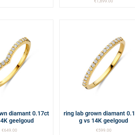
€
1,899.00
own diamant 0.17ct
ring lab grown diamant 0.
14K geelgoud
g vs 14K geelgoud
€
649.00
€
599.00