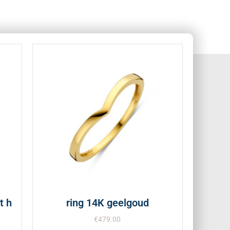
t h
ring 14K geelgoud
€
479.00