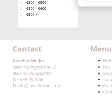
€200 - €300
€300 - €400
€500 +
Contact
Menu
Juwelier Meijer
Ho
Meint Veningastraat 12
Horl
9601 KG Hoogezand
Sier
T:
0598-394066
Trou
E:
info@juweliermeijer.nl
Ove
Cont