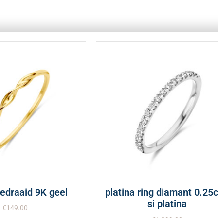
gedraaid 9K geel
platina ring diamant 0.25c
si platina
€
149.00