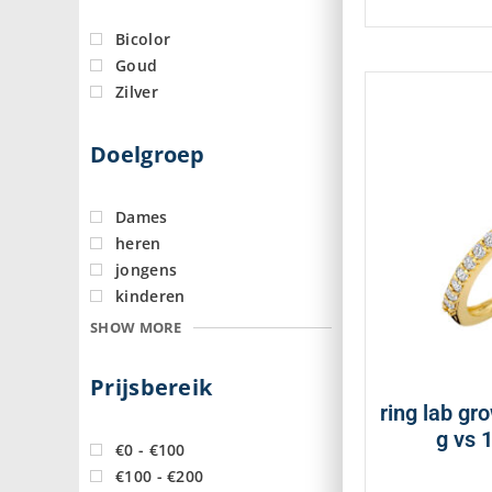
Bicolor
Goud
Zilver
Doelgroep
Dames
heren
jongens
kinderen
SHOW MORE
Prijsbereik
ring lab gr
g vs 
€0 - €100
€100 - €200