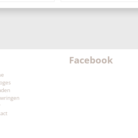
Facebook
me
oges
aden
wringen
r
act