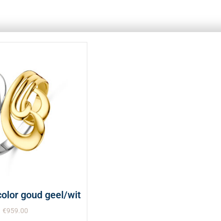
color goud geel/wit
€
959.00