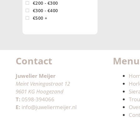
€200 - €300
€300 - €400
€500 +
Contact
Menu
Juwelier Meijer
Ho
Meint Veningastraat 12
Horl
9601 KG Hoogezand
Sier
T:
0598-394066
Trou
E:
info@juweliermeijer.nl
Ove
Cont