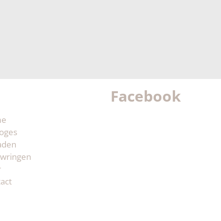
Facebook
me
oges
aden
wringen
r
act