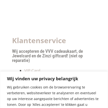
Klantenservice
Wij accepteren de VVV cadeaukaart, de
Jewelcard en de Zinzi giftcard! (niet op
reparatie)
VIP Card
Retourneren
Wij vinden uw privacy belangrijk
Betalen & verzendkosten
Wij gebruiken cookies om de browserervaring te
Privacy Policy
verbeteren, websiteverkeer te analyseren en eventueel
Algemene Voorwaarden
op uw interesse aangepaste berichten of advertenties te
tonen. Door op 'Alles accepteren' te klikken gaat u