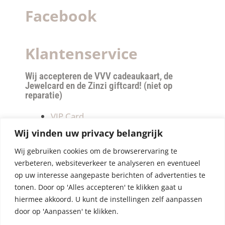
Facebook
Klantenservice
Wij accepteren de VVV cadeaukaart, de
Jewelcard en de Zinzi giftcard! (niet op
reparatie)
VIP Card
Retourneren
Wij vinden uw privacy belangrijk
Betalen & verzendkosten
Wij gebruiken cookies om de browserervaring te
Privacy Policy
verbeteren, websiteverkeer te analyseren en eventueel
Algemene Voorwaarden
op uw interesse aangepaste berichten of advertenties te
tonen. Door op 'Alles accepteren' te klikken gaat u
hiermee akkoord. U kunt de instellingen zelf aanpassen
door op 'Aanpassen' te klikken.