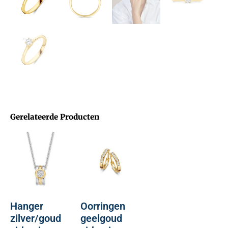
Gerelateerde Producten
Hanger
Oorringen
zilver/goud
geelgoud