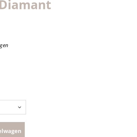
 Diamant
agen
elwagen