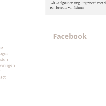
14k Geelgouden ring uitgevoerd met d
een breedte van 3.8mm
Facebook
me
oges
aden
wringen
r
act