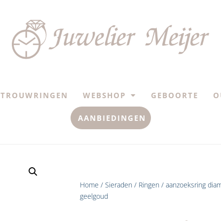
TROUWRINGEN
WEBSHOP
GEBOORTE
O
AANBIEDINGEN
Home
/
Sieraden
/
Ringen
/ aanzoeksring diam
geelgoud