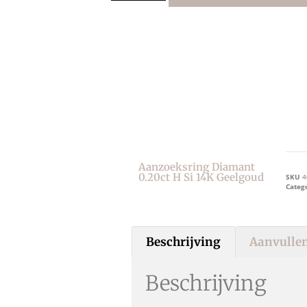
Aanzoeksring Diamant
0.20ct H Si 14K Geelgoud
SKU
4
Categ
Beschrijving
Aanvullen
Beschrijving