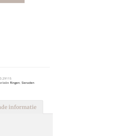
0.29115
orieën
Ringen
,
Sieraden
de informatie