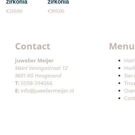
zirkonia
zirkonia
€
210.00
€
395.00
Contact
Menu
Juwelier Meijer
Ho
Meint Veningastraat 12
Horl
9601 KG Hoogezand
Sier
T:
0598-394066
Trou
E:
info@juweliermeijer.nl
Ove
Cont