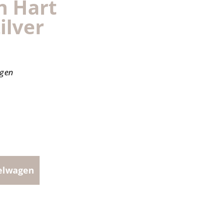
 Hart
ilver
agen
elwagen