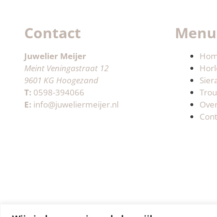
Contact
Menu
Juwelier Meijer
Ho
Meint Veningastraat 12
Horl
9601 KG Hoogezand
Sier
T:
0598-394066
Trou
E:
info@juweliermeijer.nl
Ove
Cont