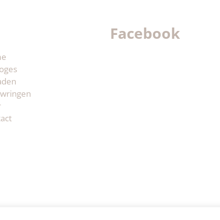
Facebook
me
oges
aden
wringen
r
act