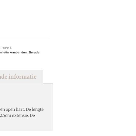
3.18914
orieën
Armbanden
,
Sieraden
de informatie
n open hart. De lengte
2.5cm extensie. De