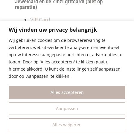
Jewelcard en de Zinzi giftcard! (niet op
reparatie)
VIP Card
Retourneren
Wij vinden uw privacy belangrijk
Betalen & verzendkosten
Wij gebruiken cookies om de browserervaring te
Privacy Policy
verbeteren, websiteverkeer te analyseren en eventueel
Algemene Voorwaarden
op uw interesse aangepaste berichten of advertenties te
tonen. Door op 'Alles accepteren' te klikken gaat u
hiermee akkoord. U kunt de instellingen zelf aanpassen
door op 'Aanpassen' te klikken.
Alles accepteren
Aanpassen
Alles weigeren