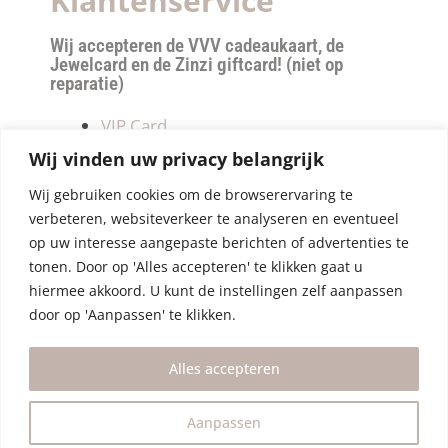
Klantenservice
Wij accepteren de VVV cadeaukaart, de
Jewelcard en de Zinzi giftcard! (niet op
reparatie)
VIP Card
Retourneren
Wij vinden uw privacy belangrijk
Betalen & verzendkosten
Wij gebruiken cookies om de browserervaring te
Privacy Policy
verbeteren, websiteverkeer te analyseren en eventueel
Algemene Voorwaarden
op uw interesse aangepaste berichten of advertenties te
tonen. Door op 'Alles accepteren' te klikken gaat u
hiermee akkoord. U kunt de instellingen zelf aanpassen
door op 'Aanpassen' te klikken.
Alles accepteren
Aanpassen