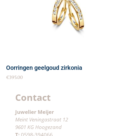
Oorringen geelgoud zirkonia
€
395.00
Contact
Juwelier Meijer
Meint Veningastraat 12
9601 KG Hoogezand
T:
0598-394066