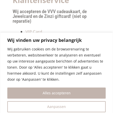
Klantenservice
Wij accepteren de VVV cadeaukaart, de
Jewelcard en de Zinzi giftcard! (niet op
reparatie)
VIP Card
Retourneren
Wij vinden uw privacy belangrijk
Betalen & verzendkosten
Wij gebruiken cookies om de browserervaring te
Privacy Policy
verbeteren, websiteverkeer te analyseren en eventueel
Algemene Voorwaarden
op uw interesse aangepaste berichten of advertenties te
tonen. Door op 'Alles accepteren' te klikken gaat u
hiermee akkoord. U kunt de instellingen zelf aanpassen
door op 'Aanpassen' te klikken.
Alles accepteren
Aanpassen