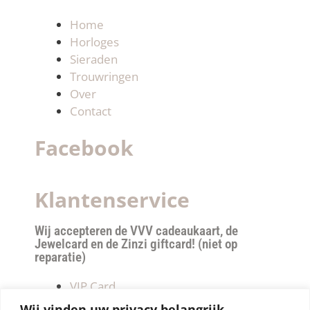
Home
Horloges
Sieraden
Trouwringen
Over
Contact
Facebook
Klantenservice
Wij accepteren de VVV cadeaukaart, de
Jewelcard en de Zinzi giftcard! (niet op
reparatie)
VIP Card
Retourneren
Wij vinden uw privacy belangrijk