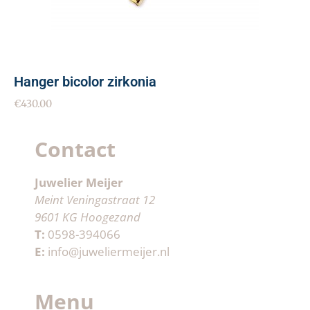
Hanger bicolor zirkonia
€
430.00
Contact
Juwelier Meijer
Meint Veningastraat 12
9601 KG Hoogezand
T:
0598-394066
E:
info@juweliermeijer.nl
Menu