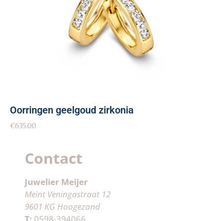
Oorringen geelgoud zirkonia
€
635.00
Contact
Juwelier Meijer
Meint Veningastraat 12
9601 KG Hoogezand
T:
0598-394066