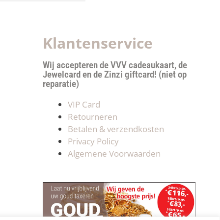
Klantenservice
Wij accepteren de VVV cadeaukaart, de
Jewelcard en de Zinzi giftcard! (niet op
reparatie)
VIP Card
Retourneren
Betalen & verzendkosten
Privacy Policy
Algemene Voorwaarden