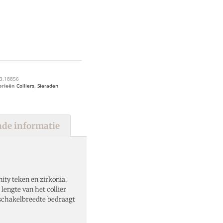
3.18856
orieën
Colliers
,
Sieraden
de informatie
nity teken en zirkonia.
 lengte van het collier
schakelbreedte bedraagt