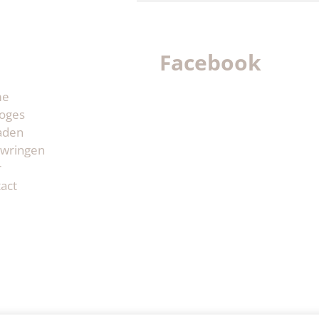
Facebook
me
oges
aden
wringen
r
act