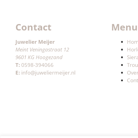
Contact
Menu
Juwelier Meijer
Ho
Meint Veningastraat 12
Horl
9601 KG Hoogezand
Sier
T:
0598-394066
Trou
E:
info@juweliermeijer.nl
Ove
Cont