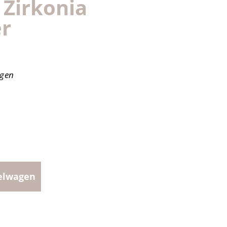
y Zirkonia
er
agen
elwagen