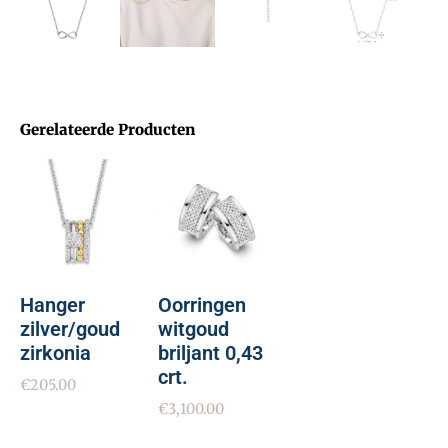
Gerelateerde Producten
Hanger
Oorringen
zilver/goud
witgoud
zirkonia
briljant 0,43
crt.
€
205.00
€
3,100.00