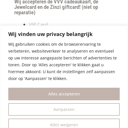
Wij accepteren de VVV cadeaukaart, de
Jewelcard en de Zinzi giftcard! (niet op
reparatie)
VIP Card
Retourneren
Wij vinden uw privacy belangrijk
Betalen & verzendkosten
Wij gebruiken cookies om de browserervaring te
Privacy Policy
verbeteren, websiteverkeer te analyseren en eventueel
Algemene Voorwaarden
op uw interesse aangepaste berichten of advertenties te
tonen. Door op 'Alles accepteren' te klikken gaat u
hiermee akkoord. U kunt de instellingen zelf aanpassen
door op 'Aanpassen' te klikken.
Alles accepteren
Aanpassen
Alles weigeren