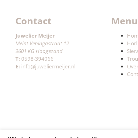
Contact
Menu
Juwelier Meijer
Ho
Meint Veningastraat 12
Horl
9601 KG Hoogezand
Sier
T:
0598-394066
Trou
E:
info@juweliermeijer.nl
Ove
Cont