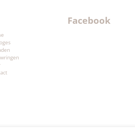
Facebook
me
oges
aden
wringen
r
act