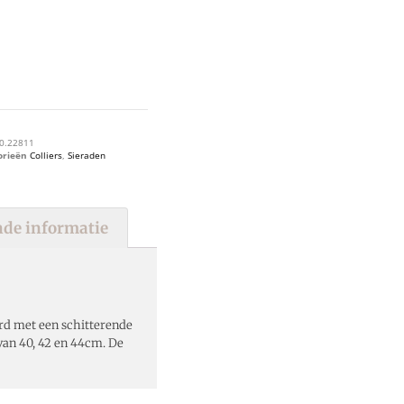
0.22811
orieën
Colliers
,
Sieraden
de informatie
erd met een schitterende
 van 40, 42 en 44cm. De