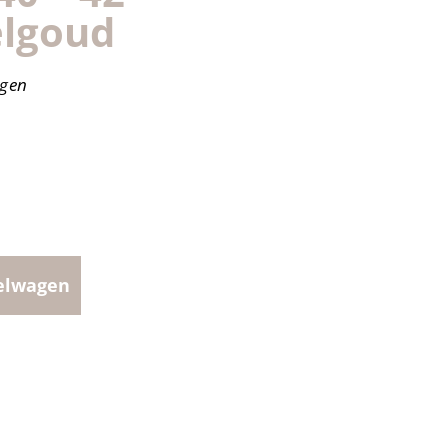
elgoud
agen
elwagen