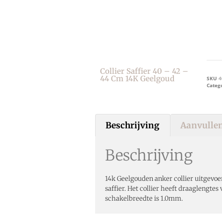
Collier Saffier 40 – 42 –
44 Cm 14K Geelgoud
SKU
4
Categ
Beschrijving
Aanvullen
Beschrijving
14k Geelgouden anker collier uitgevo
saffier. Het collier heeft draaglengtes
schakelbreedte is 1.0mm.