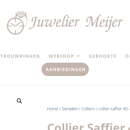
TROUWRINGEN
WEBSHOP
GEBOORTE
O
AANBIEDINGEN
Home
/
Sieraden
/
Colliers
/ collier saffier 4
Collier Saffier 