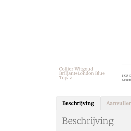
Collier Witgoud
Briljant+london Blue
SKU
C
Topaz
Categ
Beschrijving
Aanvullen
Beschrijving