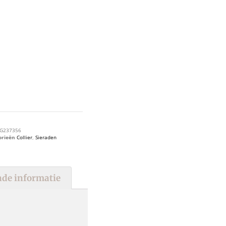
G237356
orieën
Collier
,
Sieraden
de informatie