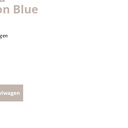
on Blue
agen
elwagen