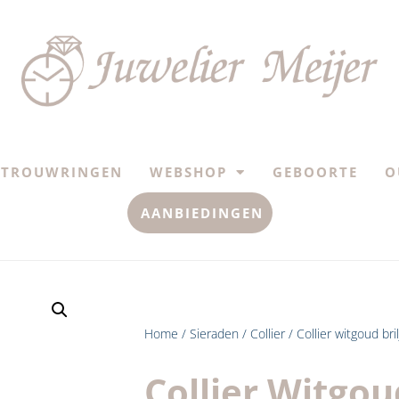
TROUWRINGEN
WEBSHOP
GEBOORTE
O
AANBIEDINGEN
Home
/
Sieraden
/
Collier
/ Collier witgoud br
Collier Witgou