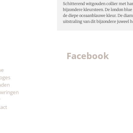
Schitterend witgouden collier met ha
bijzondere kleursteen. De london blue
de diepe oceaanblauwe kleur. De dia
uitstraling van dit bijzondere juweel 
Facebook
me
oges
aden
wringen
r
act