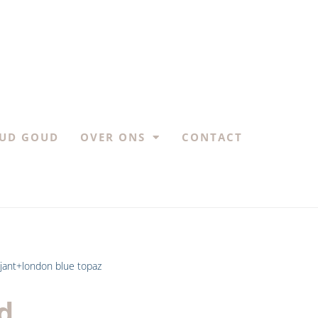
UD GOUD
OVER ONS
CONTACT
iljant+london blue topaz
d