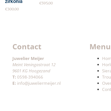
zirkonia
€
595.00
€
300.00
Contact
Menu
Juwelier Meijer
Ho
Meint Veningastraat 12
Horl
9601 KG Hoogezand
Sier
T:
0598-394066
Trou
E:
info@juweliermeijer.nl
Ove
Cont