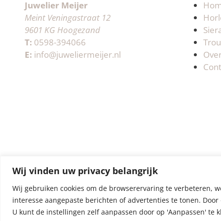
Juwelier Meijer
Ho
Meint Veningastraat 12
Horl
9601 KG Hoogezand
Sier
T:
0598-394066
Trou
E:
info@juweliermeijer.nl
Ove
Cont
Wij vinden uw privacy belangrijk
Wij gebruiken cookies om de browserervaring te verbeteren, w
interesse aangepaste berichten of advertenties te tonen. Door 
U kunt de instellingen zelf aanpassen door op 'Aanpassen' te k