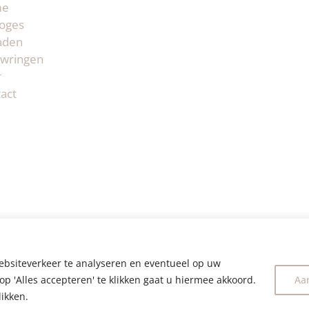
me
oges
aden
wringen
r
act
ebsiteverkeer te analyseren en eventueel op uw
op 'Alles accepteren' te klikken gaat u hiermee akkoord.
Aa
likken.