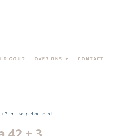
UD GOUD
OVER ONS
CONTACT
42 + 3 cm zilver gerhodineerd
a 42 + 3