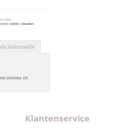
3.21405
orieën
Colliers
,
Sieraden
de informatie
met zirkonia. De
Klantenservice