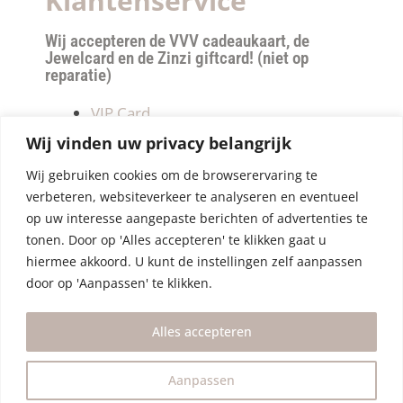
Klantenservice
Wij accepteren de VVV cadeaukaart, de
Jewelcard en de Zinzi giftcard! (niet op
reparatie)
VIP Card
Retourneren
Wij vinden uw privacy belangrijk
Betalen & verzendkosten
Wij gebruiken cookies om de browserervaring te
Privacy Policy
verbeteren, websiteverkeer te analyseren en eventueel
Algemene Voorwaarden
op uw interesse aangepaste berichten of advertenties te
tonen. Door op 'Alles accepteren' te klikken gaat u
hiermee akkoord. U kunt de instellingen zelf aanpassen
door op 'Aanpassen' te klikken.
Alles accepteren
Aanpassen