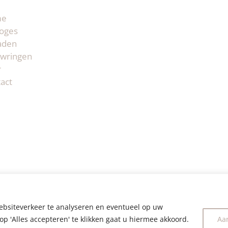
me
oges
aden
wringen
r
act
ebsiteverkeer te analyseren en eventueel op uw
op 'Alles accepteren' te klikken gaat u hiermee akkoord.
Aa