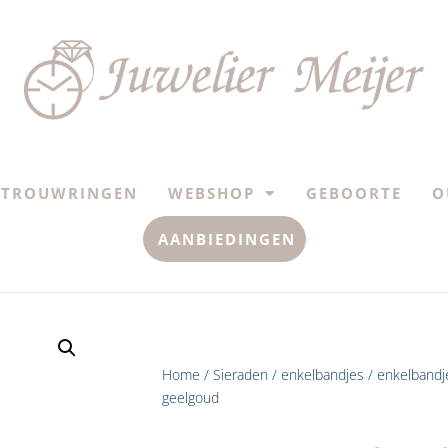
TROUWRINGEN
WEBSHOP
GEBOORTE
O
AANBIEDINGEN
Home
/
Sieraden
/
enkelbandjes
/ enkelbandj
geelgoud