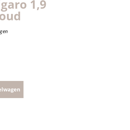
garo 1,9
goud
agen
elwagen