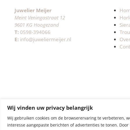
Juwelier Meijer
Ho
Meint Veningastraat 12
Horl
9601 KG Hoogezand
Sier
T:
0598-394066
Trou
E:
info@juweliermeijer.nl
Ove
Cont
Wij vinden uw privacy belangrijk
Wij gebruiken cookies om de browserervaring te verbeteren, w
interesse aangepaste berichten of advertenties te tonen. Door 