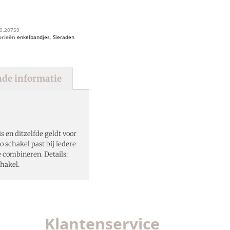
0.20759
orieën
enkelbandjes
,
Sieraden
de informatie
s en ditzelfde geldt voor
ro schakel past bij iedere
e combineren. Details:
hakel.
Klantenservice