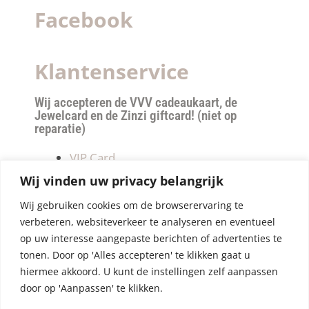
Facebook
Klantenservice
Wij accepteren de VVV cadeaukaart, de
Jewelcard en de Zinzi giftcard! (niet op
reparatie)
VIP Card
Retourneren
Wij vinden uw privacy belangrijk
Betalen & verzendkosten
Wij gebruiken cookies om de browserervaring te
Privacy Policy
verbeteren, websiteverkeer te analyseren en eventueel
Algemene Voorwaarden
op uw interesse aangepaste berichten of advertenties te
tonen. Door op 'Alles accepteren' te klikken gaat u
hiermee akkoord. U kunt de instellingen zelf aanpassen
door op 'Aanpassen' te klikken.