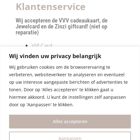
Klantenservice
Wij accepteren de VVV cadeaukaart, de
Jewelcard en de Zinzi giftcard! (niet op
reparatie)
VIP Card
Retourneren
Wij vinden uw privacy belangrijk
Betalen & verzendkosten
Wij gebruiken cookies om de browserervaring te
Privacy Policy
verbeteren, websiteverkeer te analyseren en eventueel
Algemene Voorwaarden
op uw interesse aangepaste berichten of advertenties te
tonen. Door op 'Alles accepteren' te klikken gaat u
hiermee akkoord. U kunt de instellingen zelf aanpassen
door op 'Aanpassen' te klikken.
Alles accepteren
Aanpassen