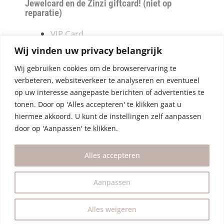
Jewelcard en de Zinzi giftcard! (niet op
reparatie)
VIP Card
Retourneren
Wij vinden uw privacy belangrijk
Betalen & verzendkosten
Wij gebruiken cookies om de browserervaring te
Privacy Policy
verbeteren, websiteverkeer te analyseren en eventueel
Algemene Voorwaarden
op uw interesse aangepaste berichten of advertenties te
tonen. Door op 'Alles accepteren' te klikken gaat u
hiermee akkoord. U kunt de instellingen zelf aanpassen
door op 'Aanpassen' te klikken.
Alles accepteren
Aanpassen
Alles weigeren