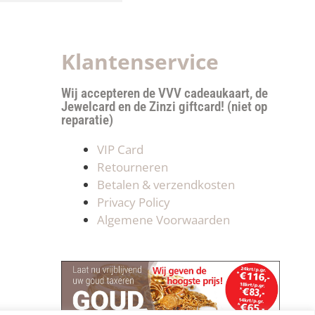
Klantenservice
Wij accepteren de VVV cadeaukaart, de
Jewelcard en de Zinzi giftcard! (niet op
reparatie)
VIP Card
Retourneren
Betalen & verzendkosten
Privacy Policy
Algemene Voorwaarden