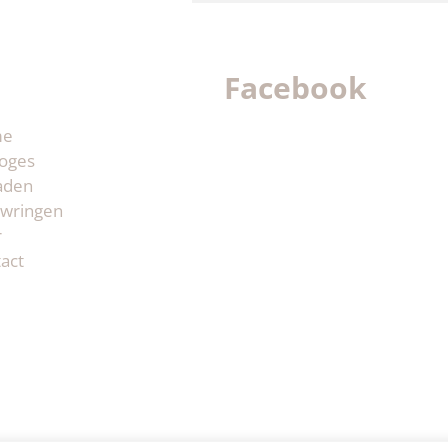
Facebook
me
oges
aden
wringen
r
act