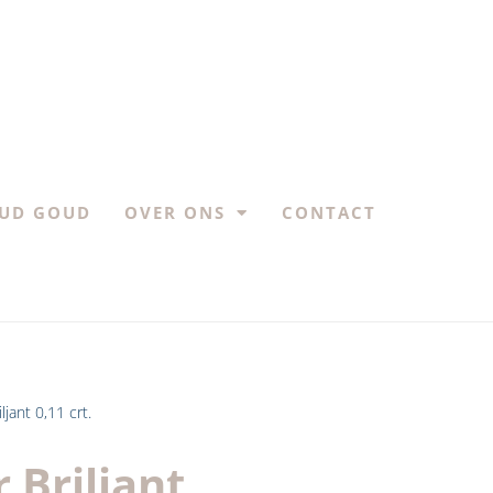
UD GOUD
OVER ONS
CONTACT
ljant 0,11 crt.
 Briljant