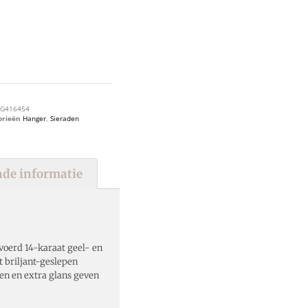
G416454
orieën
Hanger
,
Sieraden
de informatie
voerd 14-karaat geel- en
t briljant-geslepen
en en extra glans geven