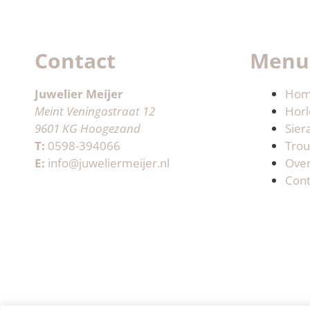
Contact
Menu
Juwelier Meijer
Ho
Meint Veningastraat 12
Horl
9601 KG Hoogezand
Sier
T:
0598-394066
Trou
E:
info@juweliermeijer.nl
Ove
Cont