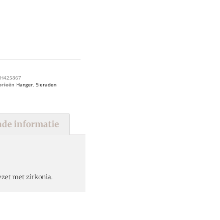
H425867
orieën
Hanger
,
Sieraden
de informatie
zet met zirkonia.