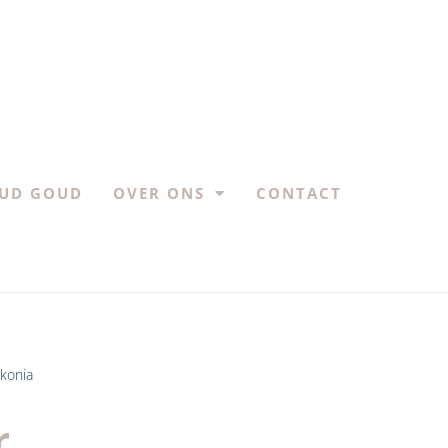
UD GOUD
OVER ONS
CONTACT
rkonia
r