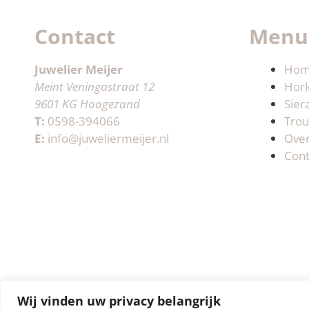
Contact
Menu
Juwelier Meijer
Ho
Meint Veningastraat 12
Horl
9601 KG Hoogezand
Sier
T:
0598-394066
Trou
E:
info@juweliermeijer.nl
Ove
Cont
Wij vinden uw privacy belangrijk