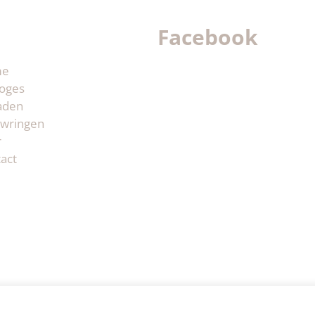
Facebook
me
oges
aden
wringen
r
act