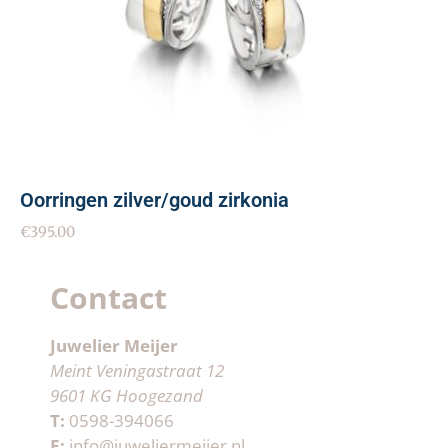
Oorringen zilver/goud zirkonia
€
395.00
Contact
Juwelier Meijer
Meint Veningastraat 12
9601 KG Hoogezand
T:
0598-394066
E:
info@juweliermeijer.nl