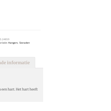
0.24859
orieën
Hangers
,
Sieraden
de informatie
een hart. Het hart heeft