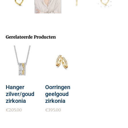
Gerelateerde Producten
Hanger
Oorringen
zilver/goud
geelgoud
zirkonia
zirkonia
€
205.00
€
395.00