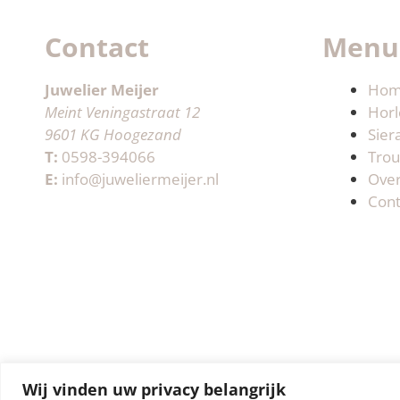
Contact
Menu
Juwelier Meijer
Ho
Meint Veningastraat 12
Horl
9601 KG Hoogezand
Sier
T:
0598-394066
Trou
E:
info@juweliermeijer.nl
Ove
Cont
Wij vinden uw privacy belangrijk