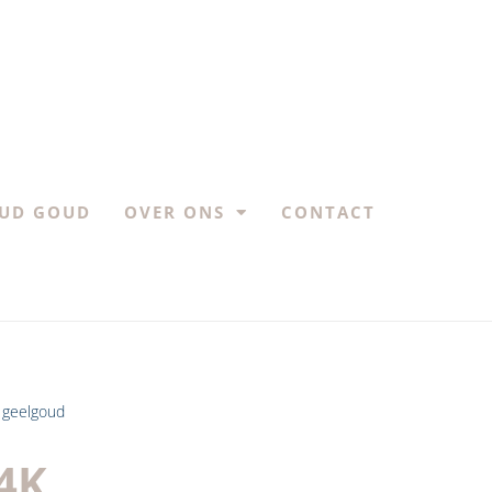
UD GOUD
OVER ONS
CONTACT
 geelgoud
4K