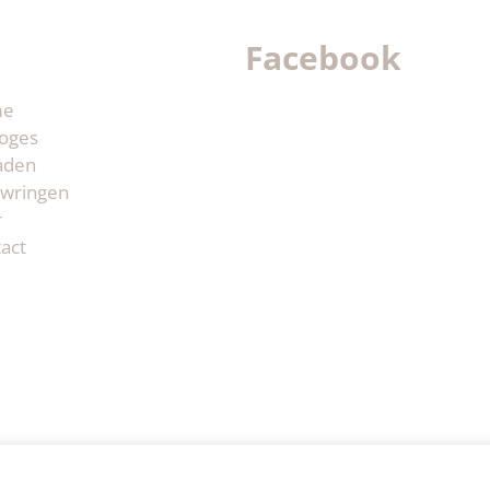
Facebook
me
oges
aden
wringen
r
act