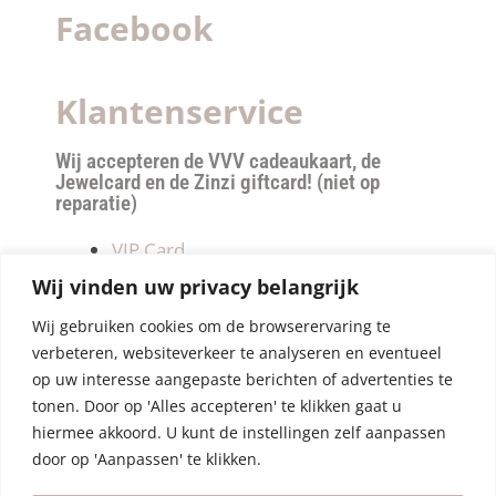
Facebook
Klantenservice
Wij accepteren de VVV cadeaukaart, de
Jewelcard en de Zinzi giftcard! (niet op
reparatie)
VIP Card
Retourneren
Wij vinden uw privacy belangrijk
Betalen & verzendkosten
Wij gebruiken cookies om de browserervaring te
Privacy Policy
verbeteren, websiteverkeer te analyseren en eventueel
Algemene Voorwaarden
op uw interesse aangepaste berichten of advertenties te
tonen. Door op 'Alles accepteren' te klikken gaat u
hiermee akkoord. U kunt de instellingen zelf aanpassen
door op 'Aanpassen' te klikken.