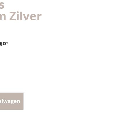
s
m Zilver
agen
elwagen