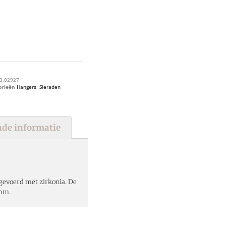
3.02927
orieën
Hangers
,
Sieraden
de informatie
gevoerd met zirkonia. De
7mm.