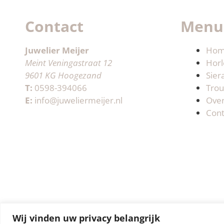
Contact
Menu
Juwelier Meijer
Ho
Meint Veningastraat 12
Horl
9601 KG Hoogezand
Sier
T:
0598-394066
Trou
E:
info@juweliermeijer.nl
Ove
Cont
Wij vinden uw privacy belangrijk