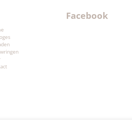
Facebook
me
oges
aden
wringen
r
act