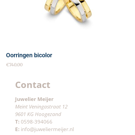
Oorringen bicolor
€
740.00
Contact
Juwelier Meijer
Meint Veningastraat 12
9601 KG Hoogezand
T:
0598-394066
E:
info@juweliermeijer.nl