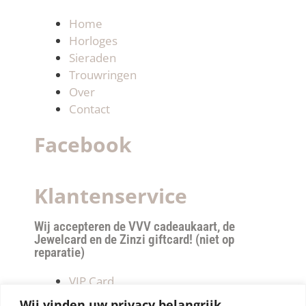
Home
Horloges
Sieraden
Trouwringen
Over
Contact
Facebook
Klantenservice
Wij accepteren de VVV cadeaukaart, de
Jewelcard en de Zinzi giftcard! (niet op
reparatie)
VIP Card
Retourneren
Wij vinden uw privacy belangrijk