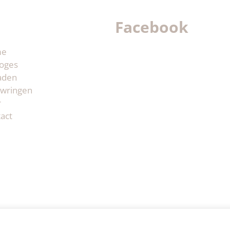
Facebook
me
oges
aden
wringen
r
act