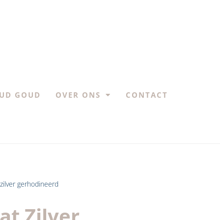
UD GOUD
OVER ONS
CONTACT
zilver gerhodineerd
t Zilver