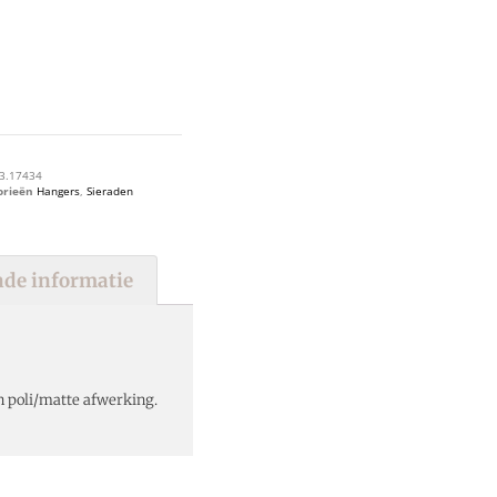
3.17434
orieën
Hangers
,
Sieraden
de informatie
 poli/matte afwerking.