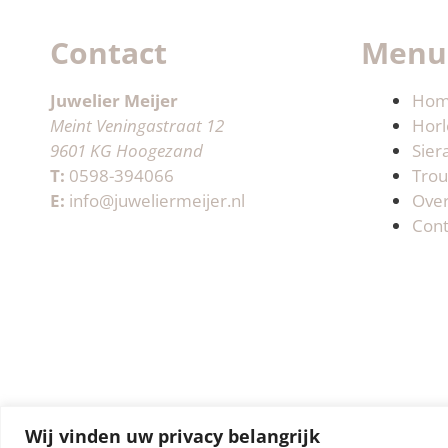
Contact
Menu
Juwelier Meijer
Ho
Meint Veningastraat 12
Horl
9601 KG Hoogezand
Sier
T:
0598-394066
Trou
E:
info@juweliermeijer.nl
Ove
Cont
Wij vinden uw privacy belangrijk