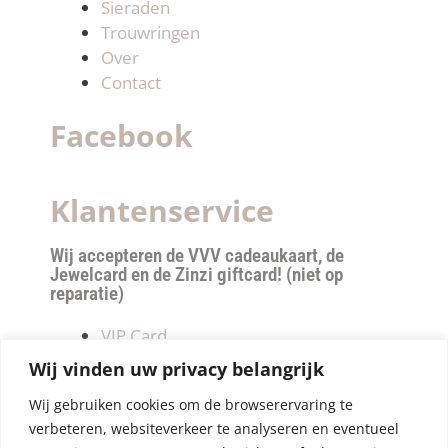
Sieraden
Trouwringen
Over
Contact
Facebook
Klantenservice
Wij accepteren de VVV cadeaukaart, de
Jewelcard en de Zinzi giftcard! (niet op
reparatie)
VIP Card
Retourneren
Wij vinden uw privacy belangrijk
Betalen & verzendkosten
Wij gebruiken cookies om de browserervaring te
Privacy Policy
verbeteren, websiteverkeer te analyseren en eventueel
Algemene Voorwaarden