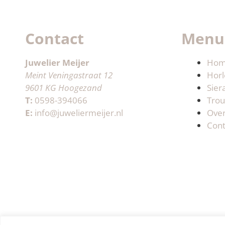
Contact
Menu
Juwelier Meijer
Ho
Meint Veningastraat 12
Horl
9601 KG Hoogezand
Sier
T:
0598-394066
Trou
E:
info@juweliermeijer.nl
Ove
Cont