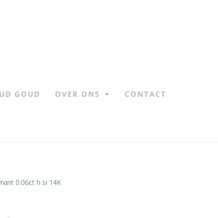
UD GOUD
OVER ONS
CONTACT
mant 0.06ct h si 14K