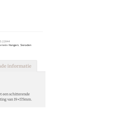
0.22844
orieën
Hangers
,
Sieraden
de informatie
t een schitterende
eting van 19×17.5mm.