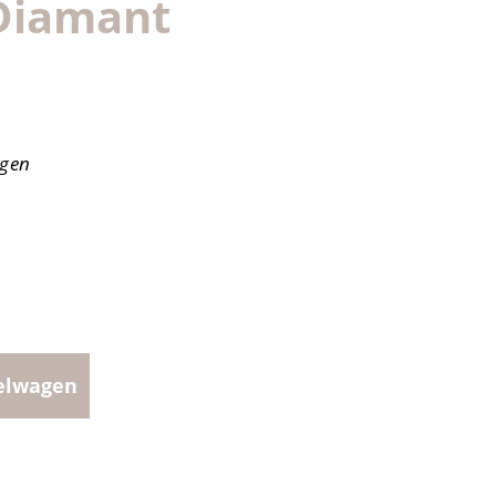
Diamant
agen
elwagen