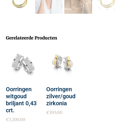
Gerelateerde Producten
Oorringen
Oorringen
witgoud
zilver/goud
briljant 0,43
zirkonia
crt.
€
395.00
€
3,100.00