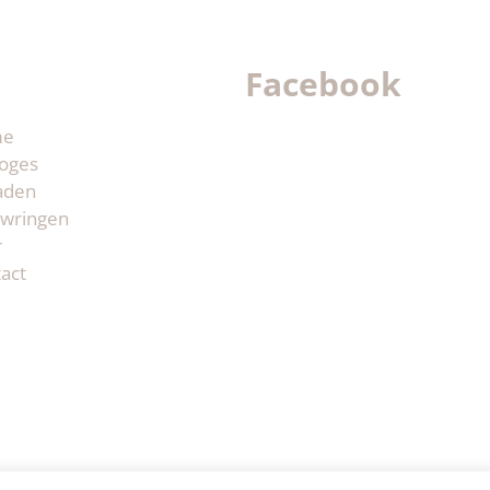
Facebook
me
oges
aden
wringen
r
act