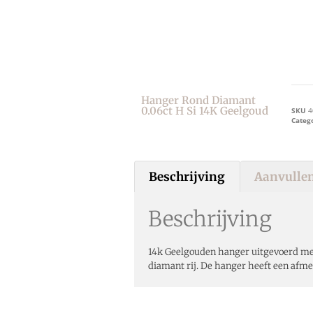
Hanger Rond Diamant
0.06ct H Si 14K Geelgoud
SKU
4
Categ
Beschrijving
Aanvullen
Beschrijving
14k Geelgouden hanger uitgevoerd me
diamant rij. De hanger heeft een afm