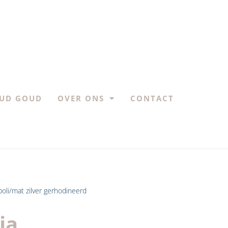
UD GOUD
OVER ONS
CONTACT
poli/mat zilver gerhodineerd
ia