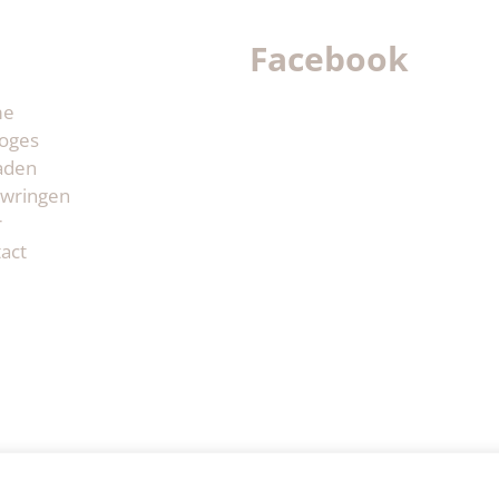
Facebook
me
oges
aden
wringen
r
act