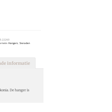
3.22260
orieën
Hangers
,
Sieraden
de informatie
konia. De hanger is