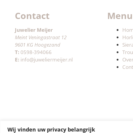
Contact
Menu
Juwelier Meijer
Ho
Meint Veningastraat 12
Horl
9601 KG Hoogezand
Sier
T:
0598-394066
Trou
E:
info@juweliermeijer.nl
Ove
Cont
Wij vinden uw privacy belangrijk