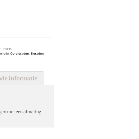
3.39835
orieën
Oorsieraden
,
Sieraden
de informatie
ngen met een afmeting