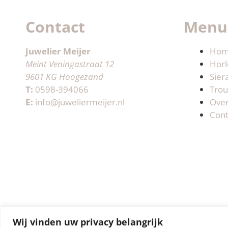
Contact
Menu
Juwelier Meijer
Ho
Meint Veningastraat 12
Horl
9601 KG Hoogezand
Sier
T:
0598-394066
Trou
E:
info@juweliermeijer.nl
Ove
Cont
Wij vinden uw privacy belangrijk