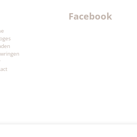
Facebook
me
oges
aden
wringen
r
act