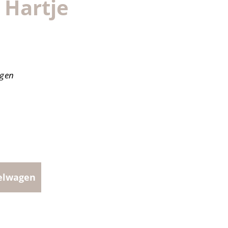
 Hartje
agen
elwagen