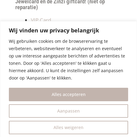
Jewelcard en de Zinzi giftcard! (niet op
reparatie)
VIP Card
Retourneren
Wij vinden uw privacy belangrijk
Betalen & verzendkosten
Wij gebruiken cookies om de browserervaring te
Privacy Policy
verbeteren, websiteverkeer te analyseren en eventueel
Algemene Voorwaarden
op uw interesse aangepaste berichten of advertenties te
tonen. Door op 'Alles accepteren' te klikken gaat u
hiermee akkoord. U kunt de instellingen zelf aanpassen
door op 'Aanpassen' te klikken.
Alles accepteren
Aanpassen
Alles weigeren