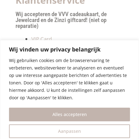
Klantenservice
Wij accepteren de VVV cadeaukaart, de
Jewelcard en de Zinzi giftcard! (niet op
reparatie)
VIP Card
Retourneren
Wij vinden uw privacy belangrijk
Betalen & verzendkosten
Wij gebruiken cookies om de browserervaring te
Privacy Policy
verbeteren, websiteverkeer te analyseren en eventueel
Algemene Voorwaarden
op uw interesse aangepaste berichten of advertenties te
tonen. Door op 'Alles accepteren' te klikken gaat u
hiermee akkoord. U kunt de instellingen zelf aanpassen
door op 'Aanpassen' te klikken.
Alles accepteren
Aanpassen