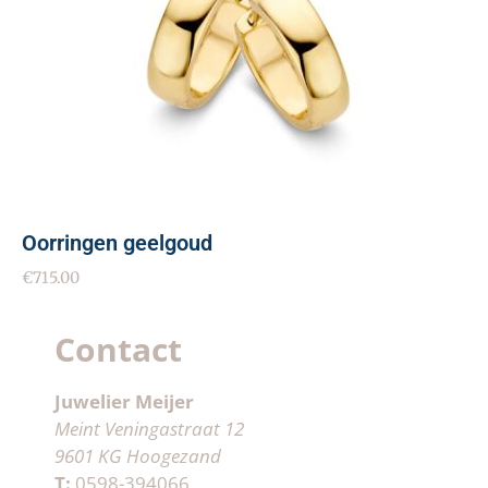
Oorringen geelgoud
€
715.00
Contact
Juwelier Meijer
Meint Veningastraat 12
9601 KG Hoogezand
T:
0598-394066