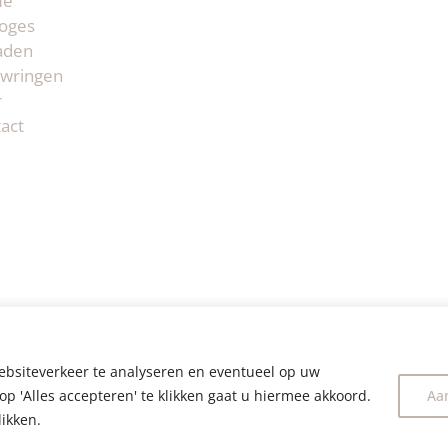
me
oges
aden
wringen
r
act
ebsiteverkeer te analyseren en eventueel op uw
op 'Alles accepteren' te klikken gaat u hiermee akkoord.
Aa
likken.