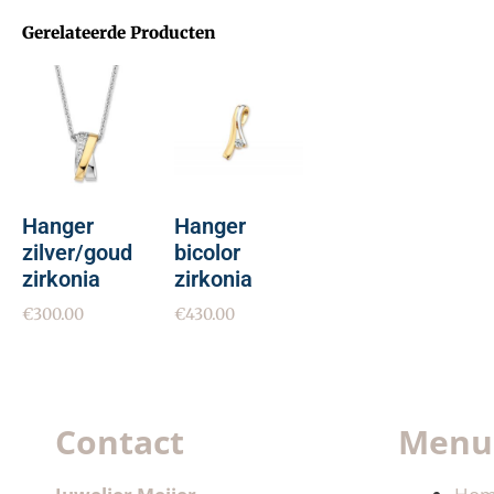
Gerelateerde Producten
Hanger
Hanger
zilver/goud
bicolor
zirkonia
zirkonia
€
300.00
€
430.00
Contact
Menu