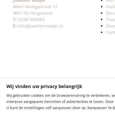
Juwelier Meijer
Ho
Meint Veningastraat 12
Horl
9601 KG Hoogezand
Sier
T:
0598-394066
Trou
E:
info@juweliermeijer.nl
Ove
Cont
Wij vinden uw privacy belangrijk
Wij gebruiken cookies om de browserervaring te verbeteren, w
interesse aangepaste berichten of advertenties te tonen. Door 
U kunt de instellingen zelf aanpassen door op 'Aanpassen' te k