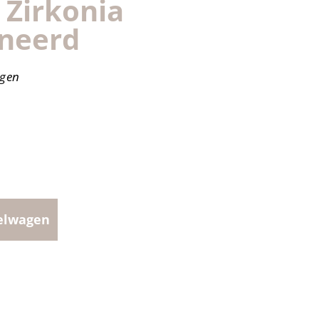
 Zirkonia
ineerd
agen
elwagen