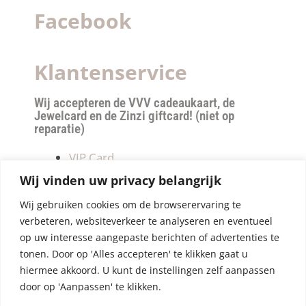
Facebook
Klantenservice
Wij accepteren de VVV cadeaukaart, de
Jewelcard en de Zinzi giftcard! (niet op
reparatie)
VIP Card
Retourneren
Wij vinden uw privacy belangrijk
Betalen & verzendkosten
Wij gebruiken cookies om de browserervaring te
Privacy Policy
verbeteren, websiteverkeer te analyseren en eventueel
Algemene Voorwaarden
op uw interesse aangepaste berichten of advertenties te
tonen. Door op 'Alles accepteren' te klikken gaat u
hiermee akkoord. U kunt de instellingen zelf aanpassen
door op 'Aanpassen' te klikken.