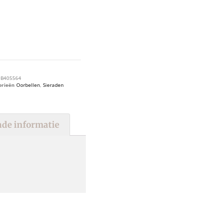
B405564
orieën
Oorbellen
,
Sieraden
de informatie