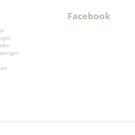
Facebook
me
oges
aden
wringen
r
act