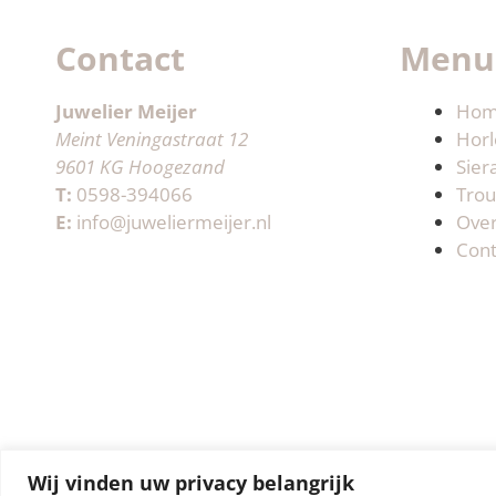
Contact
Menu
Juwelier Meijer
Ho
Meint Veningastraat 12
Horl
9601 KG Hoogezand
Sier
T:
0598-394066
Trou
E:
info@juweliermeijer.nl
Ove
Cont
Wij vinden uw privacy belangrijk