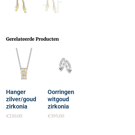
Gerelateerde Producten
Hanger
Oorringen
zilver/goud
witgoud
zirkonia
zirkonia
€
210.00
€
395.00