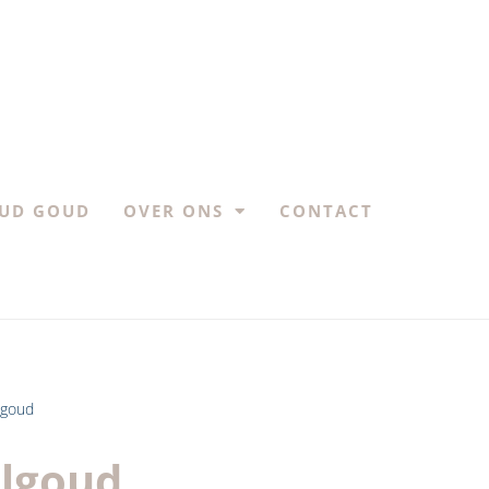
UD GOUD
OVER ONS
CONTACT
lgoud
lgoud