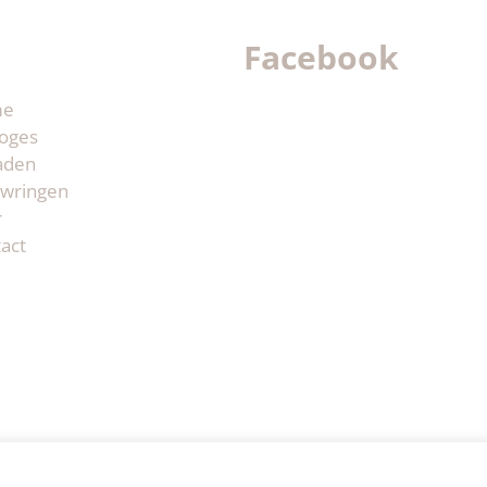
Facebook
me
oges
aden
wringen
r
act