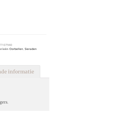
T107940
orieën
Oorbellen
,
Sieraden
de informatie
gers.