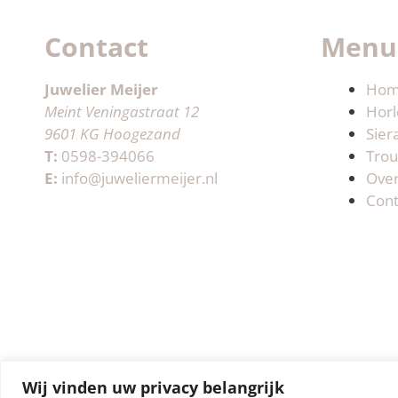
Contact
Menu
Juwelier Meijer
Ho
Meint Veningastraat 12
Horl
9601 KG Hoogezand
Sier
T:
0598-394066
Trou
E:
info@juweliermeijer.nl
Ove
Cont
Wij vinden uw privacy belangrijk