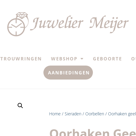
TROUWRINGEN
WEBSHOP
GEBOORTE
O
AANBIEDINGEN
Home
/
Sieraden
/
Oorbellen
/ Oorhaken gee
Oorhaken Gee