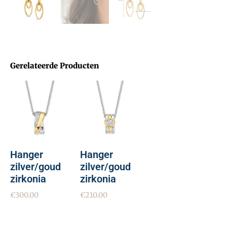
Gerelateerde Producten
Hanger
Hanger
zilver/goud
zilver/goud
zirkonia
zirkonia
€
300.00
€
210.00