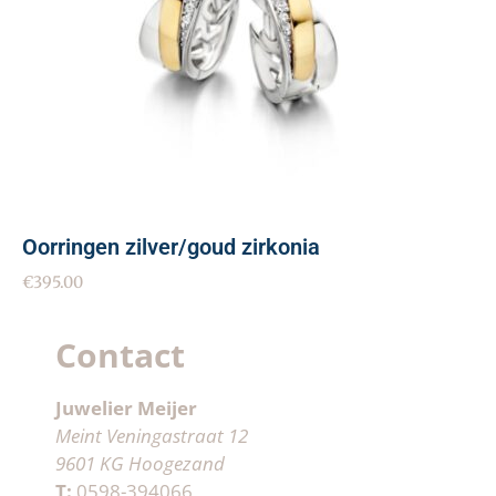
Oorringen zilver/goud zirkonia
€
395.00
Contact
Juwelier Meijer
Meint Veningastraat 12
9601 KG Hoogezand
T:
0598-394066