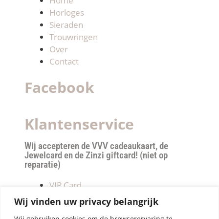
Home
Horloges
Sieraden
Trouwringen
Over
Contact
Facebook
Klantenservice
Wij accepteren de VVV cadeaukaart, de
Jewelcard en de Zinzi giftcard! (niet op
reparatie)
VIP Card
Retourneren
Wij vinden uw privacy belangrijk
Betalen & verzendkosten
Wij gebruiken cookies om de browserervaring te