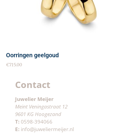
Oorringen geelgoud
€
715.00
Contact
Juwelier Meijer
Meint Veningastraat 12
9601 KG Hoogezand
T:
0598-394066
E:
info@juweliermeijer.nl