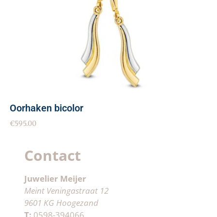
Oorhaken bicolor
€
595.00
Contact
Juwelier Meijer
Meint Veningastraat 12
9601 KG Hoogezand
T:
0598-394066