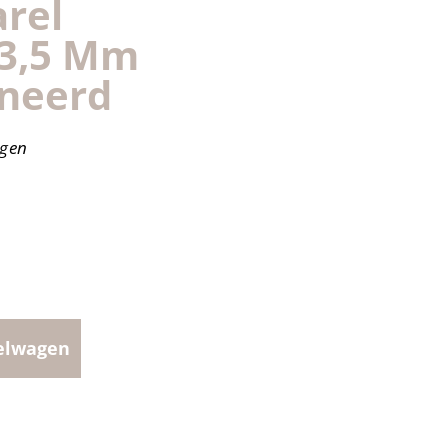
rel
23,5 Mm
ineerd
agen
elwagen