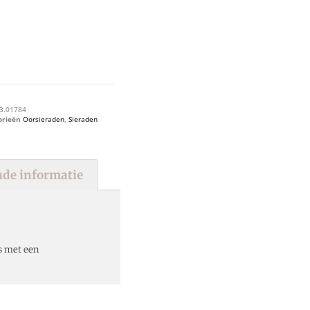
3.01784
orieën
Oorsieraden
,
Sieraden
de informatie
s met een