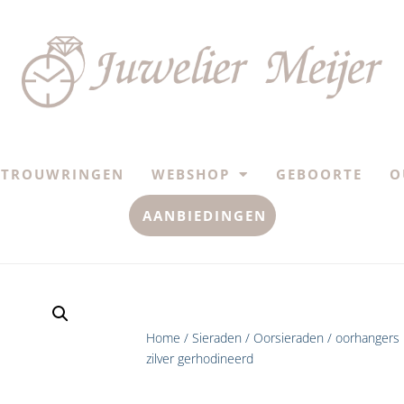
TROUWRINGEN
WEBSHOP
GEBOORTE
O
AANBIEDINGEN
Home
/
Sieraden
/
Oorsieraden
/ oorhangers 
zilver gerhodineerd