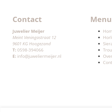
Contact
Menu
Juwelier Meijer
Ho
Meint Veningastraat 12
Horl
9601 KG Hoogezand
Sier
T:
0598-394066
Trou
E:
info@juweliermeijer.nl
Ove
Cont