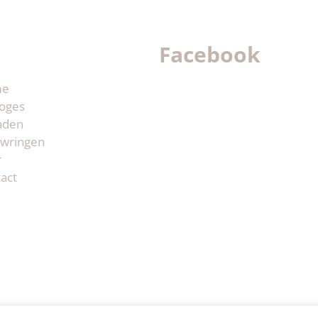
Facebook
me
oges
aden
wringen
r
act