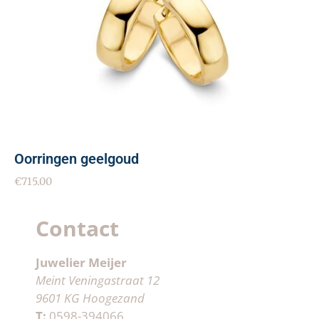
Oorringen geelgoud
€
715.00
Contact
Juwelier Meijer
Meint Veningastraat 12
9601 KG Hoogezand
T:
0598-394066