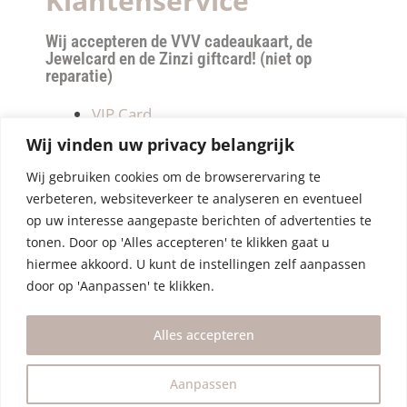
Klantenservice
Wij accepteren de VVV cadeaukaart, de
Jewelcard en de Zinzi giftcard! (niet op
reparatie)
VIP Card
Retourneren
Wij vinden uw privacy belangrijk
Betalen & verzendkosten
Wij gebruiken cookies om de browserervaring te
Privacy Policy
verbeteren, websiteverkeer te analyseren en eventueel
Algemene Voorwaarden
op uw interesse aangepaste berichten of advertenties te
tonen. Door op 'Alles accepteren' te klikken gaat u
hiermee akkoord. U kunt de instellingen zelf aanpassen
door op 'Aanpassen' te klikken.
Alles accepteren
Aanpassen